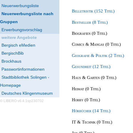
Neuerwerbungsliste
Belletristik (152 Titel)
Neuerwerbungsliste nach
Gruppen
Bestseller (8 Titel)
Erwerbungsvorschlag
Biografien (0 Titel)
weitere Angebote
Comics & Mangas (0 Titel)
Bergisch eMedien
BergischBib
Geografie & Politik (2 Titel)
Brockhaus
Gesundheit (12 Titel)
Passwortinformationen
Stadtbibliothek Solingen -
Haus & Garten (0 Titel)
Homepage
Heimat (0 Titel)
Deutsches Klingenmuseum
Hobby (0 Titel)
© LIBERO v6.4.1sp230702
Hörbücher (14 Titel)
IT & Technik (0 Titel)
Job (0 Titel)