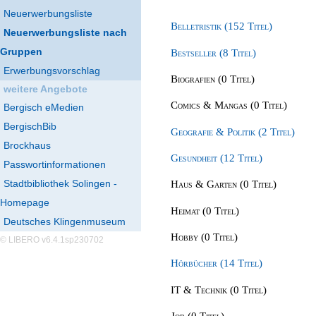
Neuerwerbungsliste
Belletristik (152 Titel)
Neuerwerbungsliste nach
Gruppen
Bestseller (8 Titel)
Erwerbungsvorschlag
Biografien (0 Titel)
weitere Angebote
Comics & Mangas (0 Titel)
Bergisch eMedien
BergischBib
Geografie & Politik (2 Titel)
Brockhaus
Gesundheit (12 Titel)
Passwortinformationen
Stadtbibliothek Solingen -
Haus & Garten (0 Titel)
Homepage
Heimat (0 Titel)
Deutsches Klingenmuseum
Hobby (0 Titel)
© LIBERO v6.4.1sp230702
Hörbücher (14 Titel)
IT & Technik (0 Titel)
Job (0 Titel)