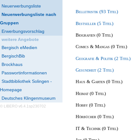
Neuerwerbungsliste
Belletristik (93 Titel)
Neuerwerbungsliste nach
Gruppen
Bestseller (5 Titel)
Erwerbungsvorschlag
Biografien (0 Titel)
weitere Angebote
Comics & Mangas (0 Titel)
Bergisch eMedien
BergischBib
Geografie & Politik (2 Titel)
Brockhaus
Gesundheit (2 Titel)
Passwortinformationen
Stadtbibliothek Solingen -
Haus & Garten (0 Titel)
Homepage
Heimat (0 Titel)
Deutsches Klingenmuseum
Hobby (0 Titel)
© LIBERO v6.4.1sp230702
Hörbücher (0 Titel)
IT & Technik (0 Titel)
Job (0 Titel)