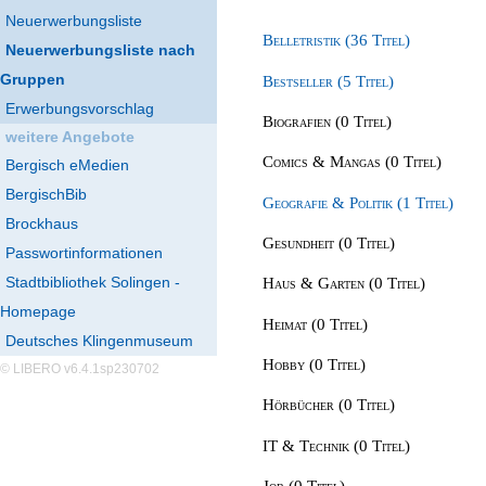
Neuerwerbungsliste
Belletristik (36 Titel)
Neuerwerbungsliste nach
Gruppen
Bestseller (5 Titel)
Erwerbungsvorschlag
Biografien (0 Titel)
weitere Angebote
Comics & Mangas (0 Titel)
Bergisch eMedien
BergischBib
Geografie & Politik (1 Titel)
Brockhaus
Gesundheit (0 Titel)
Passwortinformationen
Stadtbibliothek Solingen -
Haus & Garten (0 Titel)
Homepage
Heimat (0 Titel)
Deutsches Klingenmuseum
Hobby (0 Titel)
© LIBERO v6.4.1sp230702
Hörbücher (0 Titel)
IT & Technik (0 Titel)
Job (0 Titel)