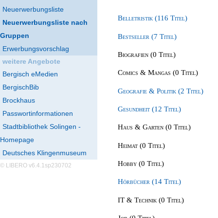
Neuerwerbungsliste
Belletristik (116 Titel)
Neuerwerbungsliste nach
Gruppen
Bestseller (7 Titel)
Erwerbungsvorschlag
Biografien (0 Titel)
weitere Angebote
Comics & Mangas (0 Titel)
Bergisch eMedien
BergischBib
Geografie & Politik (2 Titel)
Brockhaus
Gesundheit (12 Titel)
Passwortinformationen
Stadtbibliothek Solingen -
Haus & Garten (0 Titel)
Homepage
Heimat (0 Titel)
Deutsches Klingenmuseum
Hobby (0 Titel)
© LIBERO v6.4.1sp230702
Hörbücher (14 Titel)
IT & Technik (0 Titel)
Job (0 Titel)