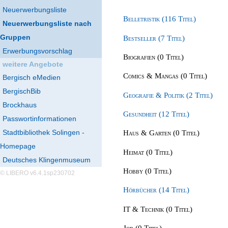
Neuerwerbungsliste
Belletristik (116 Titel)
Neuerwerbungsliste nach
Gruppen
Bestseller (7 Titel)
Erwerbungsvorschlag
Biografien (0 Titel)
weitere Angebote
Comics & Mangas (0 Titel)
Bergisch eMedien
BergischBib
Geografie & Politik (2 Titel)
Brockhaus
Gesundheit (12 Titel)
Passwortinformationen
Stadtbibliothek Solingen -
Haus & Garten (0 Titel)
Homepage
Heimat (0 Titel)
Deutsches Klingenmuseum
Hobby (0 Titel)
© LIBERO v6.4.1sp230702
Hörbücher (14 Titel)
IT & Technik (0 Titel)
Job (0 Titel)