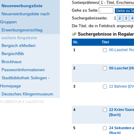
Sortierpräferenz
Neuerwerbungsliste
Gehe zu Seite
Neuerwerbungsliste nach
Suchergebnisseite:
1
2
3
4
Gruppen
Die Titel, die in Fettdruck angezei
Erwerbungsvorschlag
Suchergebnisse in Regalan
weitere Angebote
Nr.
Thumbnail
Titel
Bergisch eMedien
1
00-Laschet: Ro
BergischBib
Brockhaus
2
00-Laschet [H
Passwortinformationen
Stadtbibliothek Solingen -
Homepage
3
22 Bahnen [DV
Deutsches Klingenmuseum
© LIBERO v6.4.1sp230702
4
22 Krimi-Tour
[Buch]
5
24 Sekunden a
[Buch]