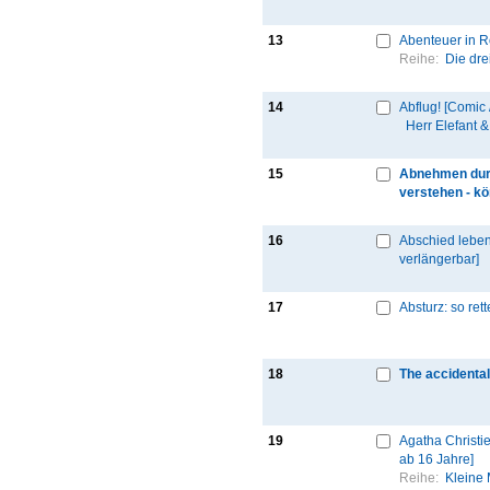
13
Abenteuer in R
Reihe:
Die dre
14
Abflug! [Comic
Herr Elefant 
15
Abnehmen dur
verstehen - kö
16
Abschied leben:
verlängerbar]
17
Absturz: so ret
18
The accidental
19
Agatha Christie
ab 16 Jahre]
Reihe:
Kleine