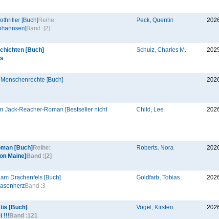
thriller [Buch]
Reihe:
Peck, Quentin
202
ohannsen]
Band :
[2]
chichten [Buch]
Schulz, Charles M.
202
ts
 Menschenrechte [Buch]
202
in Jack-Reacher-Roman [Bestseller nicht
Child, Lee
202
oman [Buch]
Reihe:
Roberts, Nora
202
von Maine]
Band :
[2]
am Drachenfels [Buch]
Goldfarb, Tobias
202
Hasenherz
Band :
3
tis [Buch]
Vogel, Kirsten
202
 !!!
Band :
121