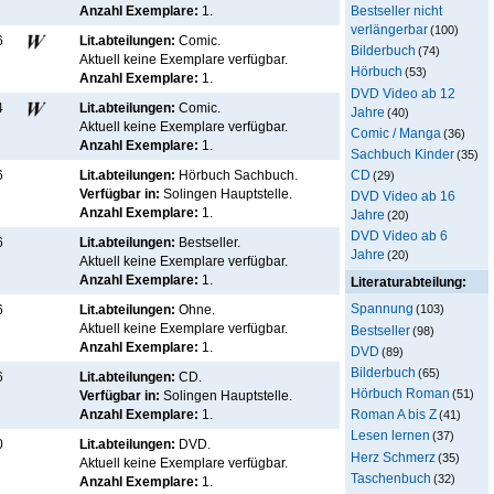
Bestseller nicht
Anzahl Exemplare:
1.
verlängerbar
(100)
6
Lit.abteilungen:
Comic.
Bilderbuch
(74)
Aktuell keine Exemplare verfügbar
.
Hörbuch
(53)
Anzahl Exemplare:
1.
DVD Video ab 12
4
Lit.abteilungen:
Comic.
Jahre
(40)
Aktuell keine Exemplare verfügbar
.
Comic / Manga
(36)
Anzahl Exemplare:
1.
Sachbuch Kinder
(35)
CD
6
Lit.abteilungen:
Hörbuch Sachbuch.
(29)
Verfügbar in:
Solingen Hauptstelle
.
DVD Video ab 16
Anzahl Exemplare:
1.
Jahre
(20)
DVD Video ab 6
6
Lit.abteilungen:
Bestseller.
Jahre
(20)
Aktuell keine Exemplare verfügbar
.
Anzahl Exemplare:
1.
Literaturabteilung:
Spannung
6
Lit.abteilungen:
Ohne.
(103)
Aktuell keine Exemplare verfügbar
.
Bestseller
(98)
Anzahl Exemplare:
1.
DVD
(89)
Bilderbuch
(65)
6
Lit.abteilungen:
CD.
Hörbuch Roman
(51)
Verfügbar in:
Solingen Hauptstelle
.
Anzahl Exemplare:
1.
Roman A bis Z
(41)
Lesen lernen
(37)
0
Lit.abteilungen:
DVD.
Herz Schmerz
(35)
Aktuell keine Exemplare verfügbar
.
Taschenbuch
(32)
Anzahl Exemplare:
1.