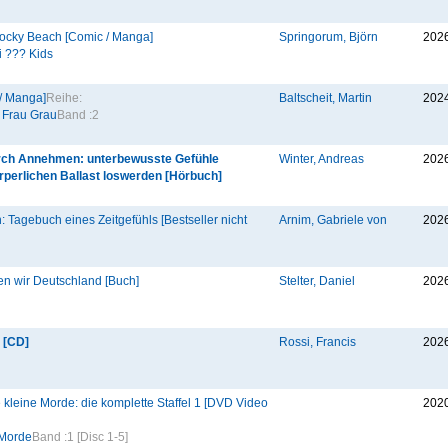
ocky Beach [Comic / Manga]
Springorum, Björn
202
i ??? Kids
 / Manga]
Reihe:
Baltscheit, Martin
202
& Frau Grau
Band :
2
ch Annehmen: unterbewusste Gefühle
Winter, Andreas
202
rperlichen Ballast loswerden [Hörbuch]
 Tagebuch eines Zeitgefühls [Bestseller nicht
Arnim, Gabriele von
202
ten wir Deutschland [Buch]
Stelter, Daniel
202
 [CD]
Rossi, Francis
202
 kleine Morde: die komplette Staffel 1 [DVD Video
202
 Morde
Band :
1 [Disc 1-5]