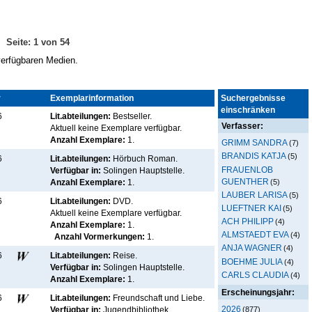
Seite: 1 von 54
 verfügbaren Medien.
r
Kennz.
Exemplarinformation
Suchergebnisse
einschränken
6
Lit.abteilungen:
Bestseller.
Verfasser:
Aktuell keine Exemplare verfügbar
.
Anzahl Exemplare:
1.
GRIMM SANDRA
(7)
BRANDIS KATJA
(5)
6
Lit.abteilungen:
Hörbuch Roman.
FRAUENLOB
Verfügbar in:
Solingen Hauptstelle
.
GUENTHER
(5)
Anzahl Exemplare:
1.
LAUBER LARISA
(5)
6
Lit.abteilungen:
DVD.
LUEFTNER KAI
(5)
Aktuell keine Exemplare verfügbar
.
ACH PHILIPP
(4)
Anzahl Exemplare:
1.
ALMSTAEDT EVA
(4)
Anzahl Vormerkungen:
1.
ANJA WAGNER
(4)
6
Lit.abteilungen:
Reise.
BOEHME JULIA
(4)
Verfügbar in:
Solingen Hauptstelle
.
CARLS CLAUDIA
(4)
Anzahl Exemplare:
1.
Erscheinungsjahr:
6
Lit.abteilungen:
Freundschaft und Liebe.
2026
(877)
Verfügbar in:
Jugendbibliothek
.