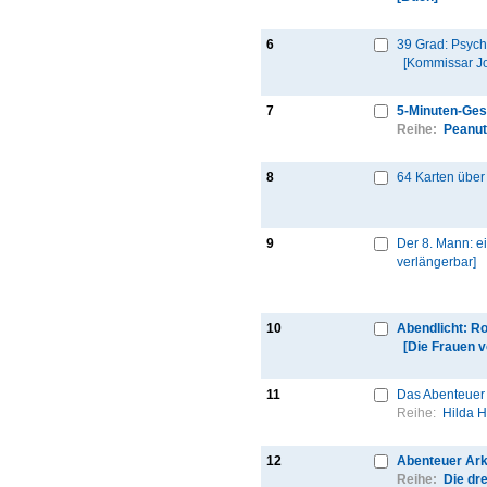
6
39 Grad: Psycho
[Kommissar J
7
5-Minuten-Ges
Reihe:
Peanu
8
64 Karten über
9
Der 8. Mann: e
verlängerbar]
10
Abendlicht: R
[Die Frauen 
11
Das Abenteuer 
Reihe:
Hilda 
12
Abenteuer Ark
Reihe:
Die drei