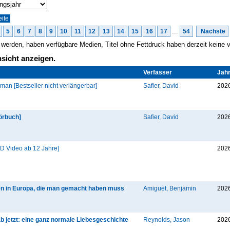
...
5
6
7
8
9
10
11
12
13
14
15
16
17
54
Nächste
gt werden, haben verfügbare Medien, Titel ohne Fettdruck haben derzeit keine
sicht anzeigen.
Verfasser
Jah
man [Bestseller nicht verlängerbar]
Safier, David
202
örbuch]
Safier, David
202
D Video ab 12 Jahre]
202
en in Europa, die man gemacht haben muss
Amiguet, Benjamin
202
b jetzt: eine ganz normale Liebesgeschichte
Reynolds, Jason
202