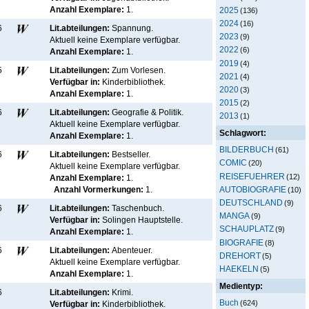
Anzahl Exemplare:
1.
2025
(136)
2024
(16)
6
Lit.abteilungen:
Spannung.
2023
(9)
Aktuell keine Exemplare verfügbar
.
2022
(6)
Anzahl Exemplare:
1.
2019
(4)
5
Lit.abteilungen:
Zum Vorlesen.
2021
(4)
Verfügbar in:
Kinderbibliothek
.
2020
(3)
Anzahl Exemplare:
1.
2015
(2)
6
Lit.abteilungen:
Geografie & Politik.
2013
(1)
Aktuell keine Exemplare verfügbar
.
Schlagwort:
Anzahl Exemplare:
1.
BILDERBUCH
(61)
6
Lit.abteilungen:
Bestseller.
COMIC
(20)
Aktuell keine Exemplare verfügbar
.
REISEFUEHRER
(12)
Anzahl Exemplare:
1.
AUTOBIOGRAFIE
Anzahl Vormerkungen:
1.
(10)
DEUTSCHLAND
(9)
6
Lit.abteilungen:
Taschenbuch.
MANGA
(9)
Verfügbar in:
Solingen Hauptstelle
.
SCHAUPLATZ
(9)
Anzahl Exemplare:
1.
BIOGRAFIE
(8)
6
Lit.abteilungen:
Abenteuer.
DREHORT
(5)
Aktuell keine Exemplare verfügbar
.
HAEKELN
(5)
Anzahl Exemplare:
1.
Medientyp:
6
Lit.abteilungen:
Krimi.
Buch
(624)
Verfügbar in:
Kinderbibliothek
.