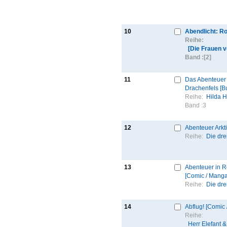
10
Abendlicht: R
Reihe:
[Die Frauen 
Band :
[2]
11
Das Abenteuer
Drachenfels [B
Reihe:
Hilda 
Band :
3
12
Abenteuer Arkti
Reihe:
Die drei
13
Abenteuer in 
[Comic / Manga
Reihe:
Die dre
14
Abflug! [Comic
Reihe:
Herr Elefant 