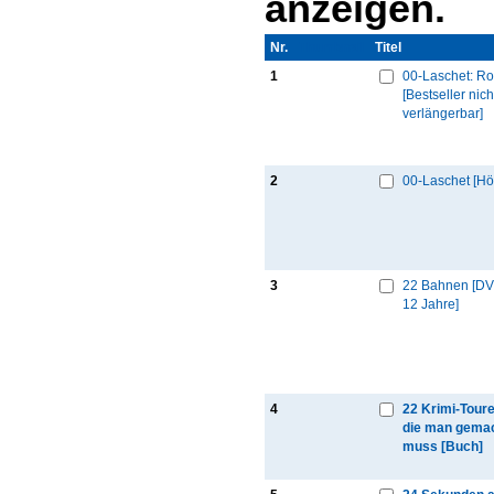
anzeigen.
Nr.
Thumbnail
Titel
1
00-Laschet: R
[Bestseller nich
verlängerbar]
2
00-Laschet [Hö
3
22 Bahnen [DV
12 Jahre]
4
22 Krimi-Toure
die man gema
muss [Buch]