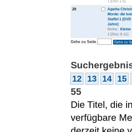
1 [Disc 1-5]
20
Agatha Christi
Morde: die ko
Staffel 1 [DVD
Jahre]
Reihe:
Kleine
1 [Disc 6-11]
Gehe zu Seite
Suchergebnis
12
13
14
15
55
Die Titel, die
verfügbare Me
derzeit keine 