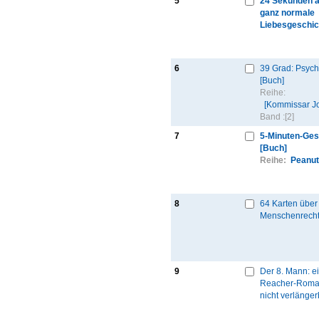
5
24 Sekunden ab
ganz normale
Liebesgeschic
6
39 Grad: Psycho
[Buch]
Reihe:
[Kommissar J
Band :
[2]
7
5-Minuten-Ges
[Buch]
Reihe:
Peanu
8
64 Karten über
Menschenrecht
9
Der 8. Mann: e
Reacher-Roman
nicht verlänger