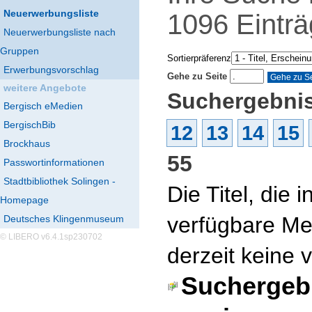
Neuerwerbungsliste
1096
Eintr
Neuerwerbungsliste nach
Gruppen
Sortierpräferenz
Erwerbungsvorschlag
Gehe zu Seite
weitere Angebote
Suchergebnis
Bergisch eMedien
BergischBib
12
13
14
15
Brockhaus
55
Passwortinformationen
Stadtbibliothek Solingen -
Die Titel, die
Homepage
verfügbare Me
Deutsches Klingenmuseum
© LIBERO v6.4.1sp230702
derzeit keine 
Suchergebn