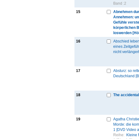
Band :
2
15
Abnehmen du
Annehmen: un
Gefühle verste
körperlichen B
loswerden [Hö
16
Abschied lebe
eines Zeitgefüh
nicht verlänger
17
Absturz: so rett
Deutschland [B
18
The accidental
19
Agatha Christie
Morde: die komp
1 [DVD Video a
Reihe:
Kleine