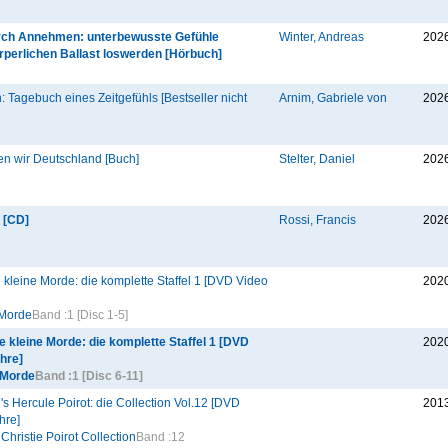
ch Annehmen: unterbewusste Gefühle
Winter, Andreas
202
rperlichen Ballast loswerden [Hörbuch]
 Tagebuch eines Zeitgefühls [Bestseller nicht
Arnim, Gabriele von
202
ten wir Deutschland [Buch]
Stelter, Daniel
202
 [CD]
Rossi, Francis
202
 kleine Morde: die komplette Staffel 1 [DVD Video
202
 Morde
Band :
1 [Disc 1-5]
e kleine Morde: die komplette Staffel 1 [DVD
202
hre]
 Morde
Band :
1 [Disc 6-11]
's Hercule Poirot: die Collection Vol.12 [DVD
201
hre]
Christie Poirot Collection
Band :
12