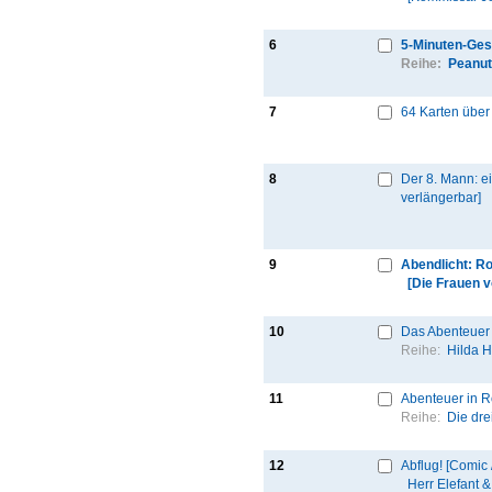
6
5-Minuten-Ges
Reihe:
Peanu
7
64 Karten über
8
Der 8. Mann: e
verlängerbar]
9
Abendlicht: R
[Die Frauen 
10
Das Abenteuer 
Reihe:
Hilda 
11
Abenteuer in R
Reihe:
Die dre
12
Abflug! [Comic
Herr Elefant 