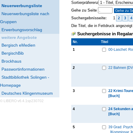
Sortierpräferenz
Neuerwerbungsliste
Gehe zu Seite
Neuerwerbungsliste nach
Suchergebnisseite:
1
2
3
4
Gruppen
Die Titel, die in Fettdruck angezei
Erwerbungsvorschlag
Suchergebnisse in Regalan
weitere Angebote
Nr.
Thumbnail
Titel
Bergisch eMedien
1
00-Laschet: Ro
BergischBib
Brockhaus
2
22 Bahnen [DV
Passwortinformationen
Stadtbibliothek Solingen -
Homepage
3
22 Krimi-Tour
Deutsches Klingenmuseum
[Buch]
© LIBERO v6.4.1sp230702
4
24 Sekunden a
[Buch]
5
39 Grad: Psycho
[Kommissar J