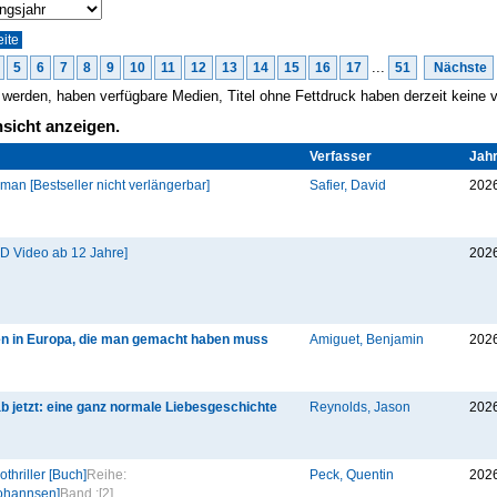
...
5
6
7
8
9
10
11
12
13
14
15
16
17
51
Nächste
gt werden, haben verfügbare Medien, Titel ohne Fettdruck haben derzeit keine
sicht anzeigen.
Verfasser
Jah
man [Bestseller nicht verlängerbar]
Safier, David
202
D Video ab 12 Jahre]
202
en in Europa, die man gemacht haben muss
Amiguet, Benjamin
202
b jetzt: eine ganz normale Liebesgeschichte
Reynolds, Jason
202
thriller [Buch]
Reihe:
Peck, Quentin
202
ohannsen]
Band :
[2]