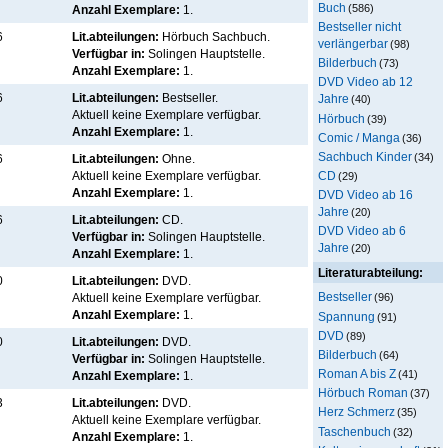
Buch
(586)
Anzahl Exemplare:
1.
Bestseller nicht
6
Lit.abteilungen:
Hörbuch Sachbuch.
verlängerbar
(98)
Verfügbar in:
Solingen Hauptstelle
.
Bilderbuch
(73)
Anzahl Exemplare:
1.
DVD Video ab 12
6
Lit.abteilungen:
Bestseller.
Jahre
(40)
Aktuell keine Exemplare verfügbar
.
Hörbuch
(39)
Anzahl Exemplare:
1.
Comic / Manga
(36)
Sachbuch Kinder
(34)
6
Lit.abteilungen:
Ohne.
CD
Aktuell keine Exemplare verfügbar
.
(29)
Anzahl Exemplare:
1.
DVD Video ab 16
Jahre
(20)
6
Lit.abteilungen:
CD.
DVD Video ab 6
Verfügbar in:
Solingen Hauptstelle
.
Jahre
(20)
Anzahl Exemplare:
1.
Literaturabteilung:
0
Lit.abteilungen:
DVD.
Bestseller
Aktuell keine Exemplare verfügbar
.
(96)
Anzahl Exemplare:
1.
Spannung
(91)
DVD
(89)
0
Lit.abteilungen:
DVD.
Bilderbuch
(64)
Verfügbar in:
Solingen Hauptstelle
.
Roman A bis Z
(41)
Anzahl Exemplare:
1.
Hörbuch Roman
(37)
3
Lit.abteilungen:
DVD.
Herz Schmerz
(35)
Aktuell keine Exemplare verfügbar
.
Taschenbuch
(32)
Anzahl Exemplare:
1.