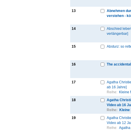
13
Abnehmen dur
verstehen - kö
14
Abschied leben:
verlängerbar]
15
Absturz: so ret
16
The accidental
17
Agatha Christie
ab 16 Jahre]
Reihe:
Kleine
18
Agatha Christi
Video ab 16 Ja
Reihe:
Kleine
19
Agatha Christie
Video ab 12 Ja
Reihe:
Agatha 