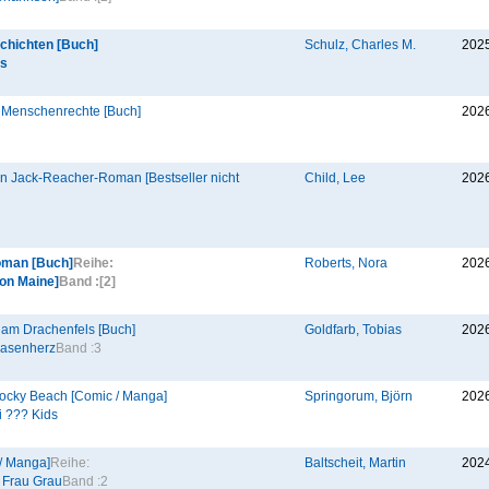
chichten [Buch]
Schulz, Charles M.
202
ts
 Menschenrechte [Buch]
202
in Jack-Reacher-Roman [Bestseller nicht
Child, Lee
202
oman [Buch]
Reihe:
Roberts, Nora
202
von Maine]
Band :
[2]
am Drachenfels [Buch]
Goldfarb, Tobias
202
Hasenherz
Band :
3
ocky Beach [Comic / Manga]
Springorum, Björn
202
i ??? Kids
 / Manga]
Reihe:
Baltscheit, Martin
202
& Frau Grau
Band :
2