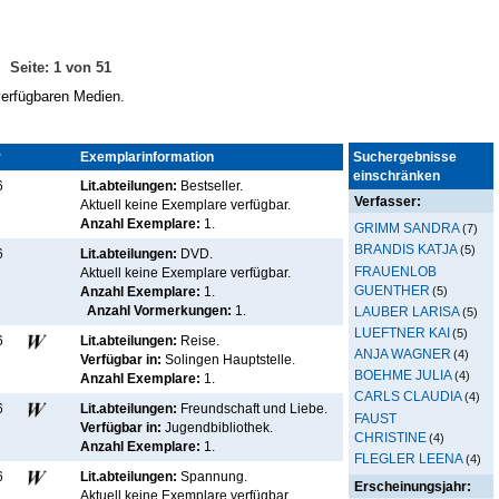
Seite: 1 von 51
 verfügbaren Medien.
r
Kennz.
Exemplarinformation
Suchergebnisse
einschränken
6
Lit.abteilungen:
Bestseller.
Verfasser:
Aktuell keine Exemplare verfügbar
.
Anzahl Exemplare:
1.
GRIMM SANDRA
(7)
BRANDIS KATJA
(5)
6
Lit.abteilungen:
DVD.
FRAUENLOB
Aktuell keine Exemplare verfügbar
.
GUENTHER
(5)
Anzahl Exemplare:
1.
Anzahl Vormerkungen:
1.
LAUBER LARISA
(5)
LUEFTNER KAI
(5)
6
Lit.abteilungen:
Reise.
ANJA WAGNER
(4)
Verfügbar in:
Solingen Hauptstelle
.
BOEHME JULIA
(4)
Anzahl Exemplare:
1.
CARLS CLAUDIA
(4)
6
Lit.abteilungen:
Freundschaft und Liebe.
FAUST
Verfügbar in:
Jugendbibliothek
.
CHRISTINE
(4)
Anzahl Exemplare:
1.
FLEGLER LEENA
(4)
6
Lit.abteilungen:
Spannung.
Erscheinungsjahr:
Aktuell keine Exemplare verfügbar
.