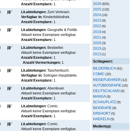
2026
(825)
Anzahl Exemplare:
1.
2025
(132)
5
Lit.abteilungen:
Zum Vorlesen.
2024
(16)
Verfügbar in:
Kinderbibliothek
.
2023
(9)
Anzahl Exemplare:
1.
2022
(6)
6
Lit.abteilungen:
Geografie & Politik.
2019
(4)
Aktuell keine Exemplare verfügbar
.
2021
(4)
Anzahl Exemplare:
1.
2020
(3)
6
Lit.abteilungen:
Bestseller.
2015
(2)
Aktuell keine Exemplare verfügbar
.
2013
(1)
Anzahl Exemplare:
1.
Schlagwort:
Anzahl Vormerkungen:
1.
BILDERBUCH
(61)
6
Lit.abteilungen:
Taschenbuch.
COMIC
(20)
Verfügbar in:
Solingen Hauptstelle
.
REISEFUEHRER
(12)
Anzahl Exemplare:
1.
AUTOBIOGRAFIE
(10)
6
Lit.abteilungen:
Abenteuer.
DEUTSCHLAND
(9)
Aktuell keine Exemplare verfügbar
.
MANGA
(9)
Anzahl Exemplare:
1.
SCHAUPLATZ
(9)
6
Lit.abteilungen:
Comic.
BIOGRAFIE
(8)
Aktuell keine Exemplare verfügbar
.
DREHORT
(5)
Anzahl Exemplare:
1.
HAEKELN
(5)
4
Lit.abteilungen:
Comic.
Medientyp:
Aktuell keine Exemplare verfügbar
.