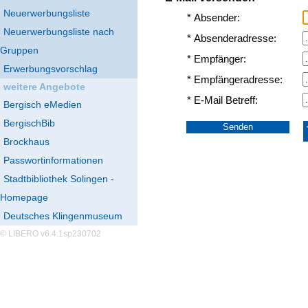
Neuerwerbungsliste
* Absender:
Neuerwerbungsliste nach
* Absenderadresse:
Gruppen
* Empfänger:
Erwerbungsvorschlag
* Empfängeradresse:
weitere Angebote
* E-Mail Betreff:
Bergisch eMedien
BergischBib
Brockhaus
Passwortinformationen
Stadtbibliothek Solingen -
Homepage
Deutsches Klingenmuseum
© LIBERO v6.4.1sp230702