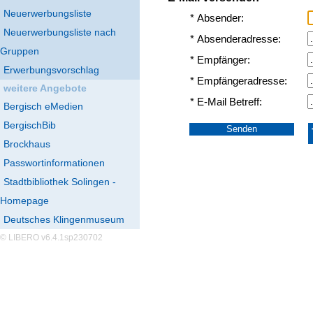
Neuerwerbungsliste
* Absender:
Neuerwerbungsliste nach
* Absenderadresse:
Gruppen
* Empfänger:
Erwerbungsvorschlag
* Empfängeradresse:
weitere Angebote
* E-Mail Betreff:
Bergisch eMedien
BergischBib
Brockhaus
Passwortinformationen
Stadtbibliothek Solingen -
Homepage
Deutsches Klingenmuseum
© LIBERO v6.4.1sp230702