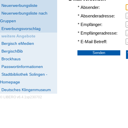
Neuerwerbungsliste
* Absender:
Neuerwerbungsliste nach
* Absenderadresse:
Gruppen
* Empfänger:
Erwerbungsvorschlag
* Empfängeradresse:
weitere Angebote
* E-Mail Betreff:
Bergisch eMedien
BergischBib
Brockhaus
Passwortinformationen
Stadtbibliothek Solingen -
Homepage
Deutsches Klingenmuseum
© LIBERO v6.4.1sp230702