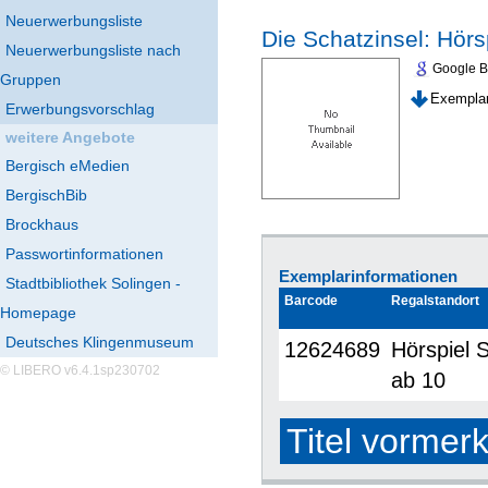
Neuerwerbungsliste
Die Schatzinsel: Hörs
Neuerwerbungsliste nach
Google 
Gruppen
Exemplar
Erwerbungsvorschlag
weitere Angebote
Bergisch eMedien
BergischBib
Brockhaus
Passwortinformationen
Exemplarinformationen
Stadtbibliothek Solingen -
Barcode
Regalstandort
Homepage
Deutsches Klingenmuseum
12624689
Hörspiel 
© LIBERO v6.4.1sp230702
ab 10
Titel vormer