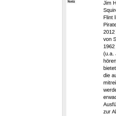
Notiz
Jim H
Squir
Flint
Pirat
2012 
von S
1962 
(u.a.
hören
biete
die a
mitre
werde
erwac
Ausfü
zur A