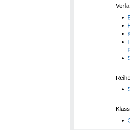
Verfa
E
K
R
Reihe
Klassi