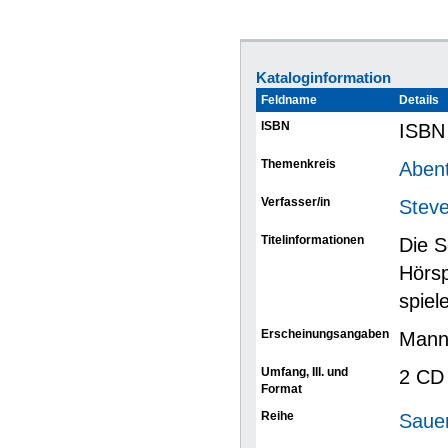
Kataloginformation
Feldname
Details
ISBN
ISBN
Themenkreis
Aben
Verfasser/in
Steve
Titelinformationen
Die S
Hörsp
spiel
Erscheinungsangaben
Mann
Umfang, Ill. und
2 CD 
Format
Reihe
Sauer