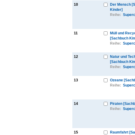
10
Der Mensch [
Kinder]
Reihe:
Superc
11
Müll und Recy
[Sachbuch Kin
Reihe:
Superc
12
Natur und Tec
[Sachbuch Kin
Reihe:
Superc
13
Ozeane [Sachb
Reihe:
Superc
14
Piraten [Sach
Reihe:
Superc
15
Raumfahrt [S