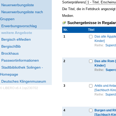
Sortierpräferenz
Neuerwerbungsliste
Die Titel, die in Fettdruck angezei
Neuerwerbungsliste nach
Medien.
Gruppen
Suchergebnisse in Regalan
Erwerbungsvorschlag
Nr.
Thumbnail
Titel
weitere Angebote
1
Das alte Ägypt
Bergisch eMedien
Kinder]
Reihe:
Superc
BergischBib
Brockhaus
Passwortinformationen
2
Das alte Rom
Kinder]
Stadtbibliothek Solingen -
Reihe:
Superc
Homepage
Deutsches Klingenmuseum
3
Arktis und Antar
© LIBERO v6.4.1sp230702
[Sachbuch Kind
Reihe:
Superc
4
Burgen und Ri
[Sachbuch Kin