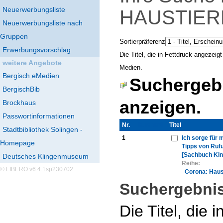
Neuerwerbungsliste
HAUSTIE
Neuerwerbungsliste nach
Gruppen
Sortierpräferenz
Erwerbungsvorschlag
Die Titel, die in Fettdruck angezei
weitere Angebote
Medien.
Bergisch eMedien
Suchergebn
BergischBib
anzeigen.
Brockhaus
Passwortinformationen
Nr.
Thumbnail
Titel
Stadtbibliothek Solingen -
1
Ich sorge für 
Homepage
Tipps von Ruf
[Sachbuch Kin
Deutsches Klingenmuseum
Reihe:
© LIBERO v6.4.1sp230702
Corona: Haus
Suchergebnis
Die Titel, die 