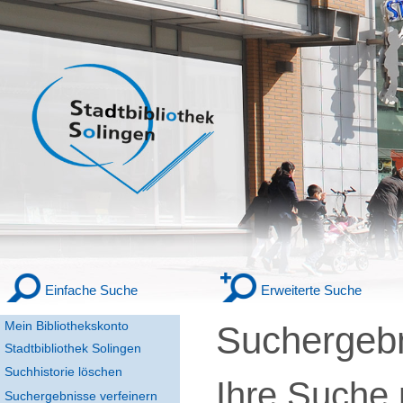
Einfache Suche
Erweiterte Suche
Mein Bibliothekskonto
Suchergeb
Stadtbibliothek Solingen
Suchhistorie löschen
Ihre Suche
Suchergebnisse verfeinern